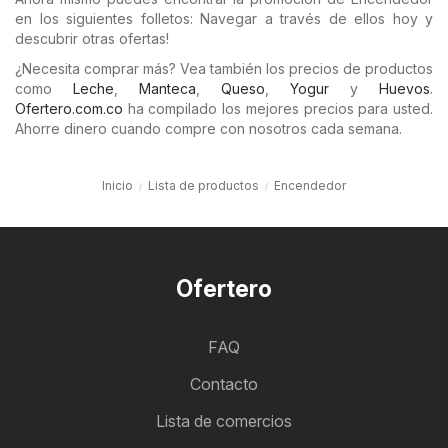
en los siguientes folletos: Navegar a través de ellos hoy y
descubrir otras ofertas!
¿Necesita comprar más? Vea también los precios de productos
como
Leche
,
Manteca
,
Queso
,
Yogur
y
Huevos
.
Ofertero.com.co
ha compilado los mejores precios para usted.
Ahorre dinero cuando compre con nosotros cada semana.
Inicio
Lista de productos
Encendedor
Ofertero
FAQ
Contacto
Lista de comercios