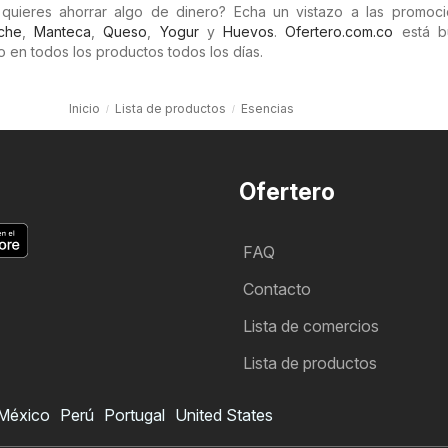
quieres ahorrar algo de dinero? Echa un vistazo a las promoc
che
,
Manteca
,
Queso
,
Yogur
y
Huevos
.
Ofertero.com.co
está b
 en todos los productos todos los días.
Inicio
Lista de productos
Esencias
Ofertero
FAQ
Contacto
Lista de comercios
Lista de productos
México
Perú
Portugal
United States