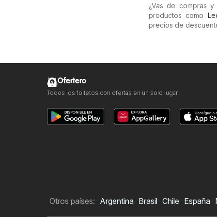
¿Vas de compras y 
productos como
Le
precios de descuento
Ofertero
Todos los folletos con ofertas en un solo lugar
Otros países:
Argentina
Brasil
Chile
España