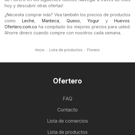
hoy y descubrir otras ofertas!
¿Necesita comprar más? Vea también los precios de productos
como
Leche
,
Manteca
,
Queso
,
Yogur
y
Huevos
.
Ofertero.com.co
ha compilado los mejores precios para usted.
Ahorre dinero cuando compre con nosotros cada semana.
Inicio
Lista de productos
Florero
Ofertero
FAQ
Contacto
Lista de comercios
Lista de productos