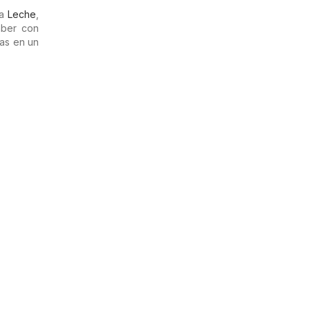
ta
Leche
,
aber con
tas en un