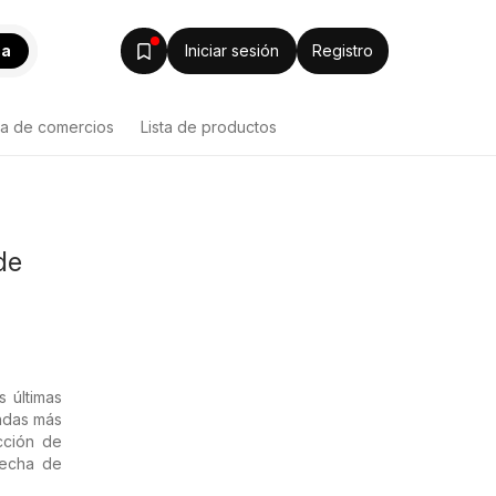
ca
Iniciar sesión
Registro
ta de comercios
Lista de productos
de
 últimas
endas más
cción de
fecha de