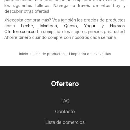
los siguientes folletos: Navegar a través de ellos hoy y
descubrir otras ofertas!
¿Necesita comprar más? Vea también los precios de productos
como
Leche
,
Manteca
,
Queso
,
Yogur
y
Huevos
.
Ofertero.com.co
ha compilado los mejores precios para usted.
Ahorre dinero cuando compre con nosotros cada semana.
Inicio
Lista de productos
Limpiador de lavavajillas
Ofertero
FAQ
Contacto
Lista de comercios