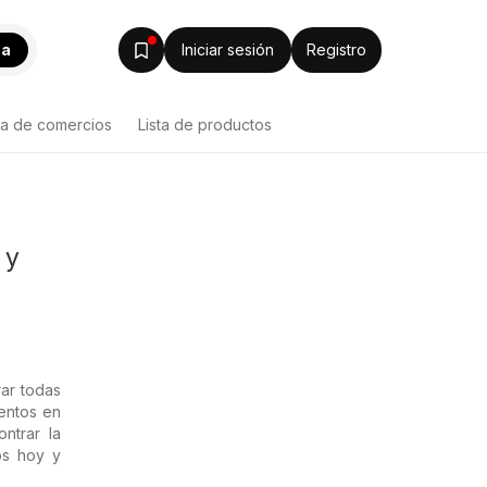
ca
Iniciar sesión
Registro
ta de comercios
Lista de productos
 y
ar todas
uentos en
ntrar la
os hoy y