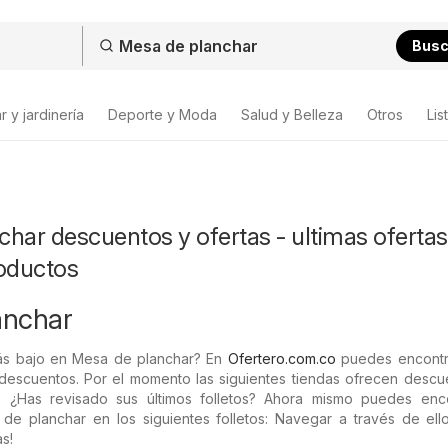
Bus
 y jardinería
Deporte y Moda
Salud y Belleza
Otros
Lis
har descuentos y ofertas - ultimas ofertas
roductos
anchar
ás bajo en Mesa de planchar? En
Ofertero.com.co
puedes encontr
y descuentos. Por el momento las siguientes tiendas ofrecen desc
 ¿Has revisado sus últimos folletos? Ahora mismo puedes enco
e planchar en los siguientes folletos: Navegar a través de ell
as!