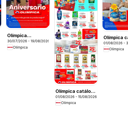
Olímpica
Olímpica c
6
30/07/2026 - 19/08/2026
Aniversario
01/08/2026 - 
Olímpica
Ofertas textil y
Olímpica
electro
Olímpica catálogo
01/08/2026 - 15/08/2026
Más puntos, más
Olímpica
ahorro