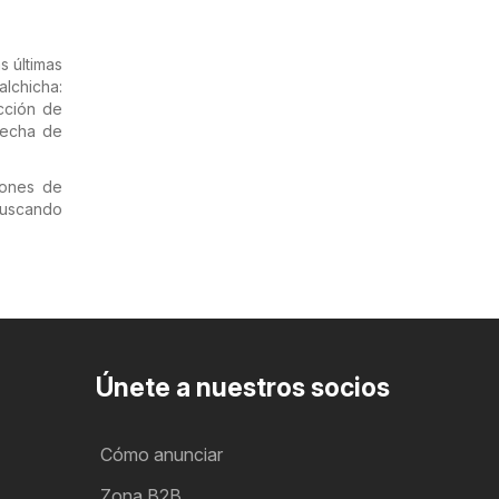
s últimas
lchicha:
ección de
fecha de
iones de
uscando
Únete a nuestros socios
Cómo anunciar
Zona B2B