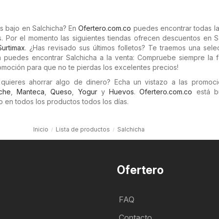
s bajo en Salchicha? En
Ofertero.com.co
puedes encontrar todas la
. Por el momento las siguientes tiendas ofrecen descuentos en Sa
Surtimax
. ¿Has revisado sus últimos folletos? Te traemos una sel
a puedes encontrar Salchicha a la venta: Compruebe siempre la 
omoción para que no te pierdas los excelentes precios!
quieres ahorrar algo de dinero? Echa un vistazo a las promoc
che
,
Manteca
,
Queso
,
Yogur
y
Huevos
.
Ofertero.com.co
está b
 en todos los productos todos los días.
Inicio
Lista de productos
Salchicha
Ofertero
FAQ
Contacto