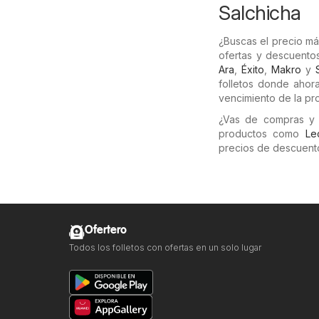
Salchicha
¿Buscas el precio má
ofertas y descuentos
Ara
,
Éxito
,
Makro
y
folletos donde ahor
vencimiento de la pr
¿Vas de compras y 
productos como
Le
precios de descuento
Ofertero
Todos los folletos con ofertas en un solo lugar