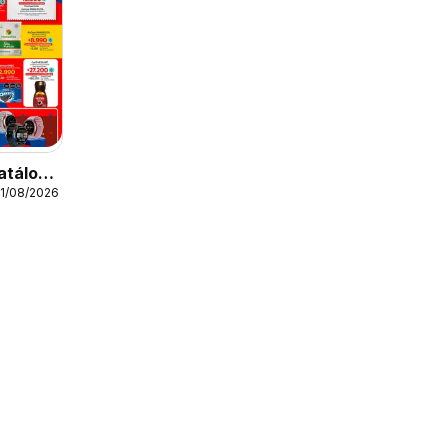
atálogo
11/08/2026
o