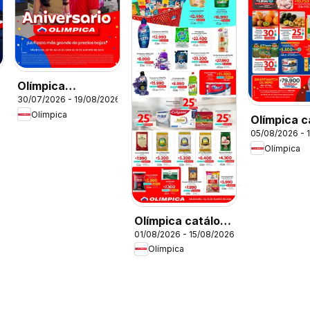
Olímpica
6
30/07/2026 - 19/08/2026
Aniversario
Olímpica
Ofertas textil y
Olímpica c
05/08/2026 - 
electro
Aniversari
Olímpica
Olímpica catálogo
01/08/2026 - 15/08/2026
Más puntos, más
Olímpica
ahorro