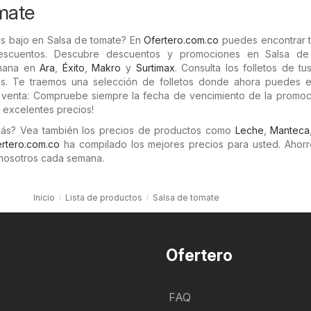
mate
ás bajo en Salsa de tomate? En
Ofertero.com.co
puedes encontrar t
descuentos. Descubre descuentos y promociones en Salsa de
emana en
Ara
,
Éxito
,
Makro
y
Surtimax
. Consulta los folletos de tu
as. Te traemos una selección de folletos donde ahora puedes e
a venta: Compruebe siempre la fecha de vencimiento de la promoc
s excelentes precios!
más? Vea también los precios de productos como
Leche
,
Manteca
rtero.com.co
ha compilado los mejores precios para usted. Ahorr
nosotros cada semana.
Inicio
Lista de productos
Salsa de tomate
Ofertero
FAQ