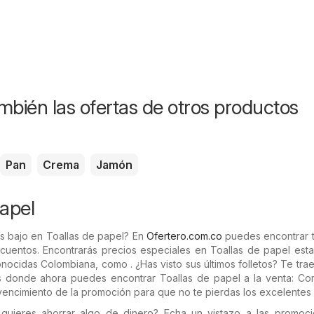
mbién las ofertas de otros productos
Pan
Crema
Jamón
papel
s bajo en Toallas de papel? En
Ofertero.com.co
puedes encontrar t
scuentos. Encontrarás precios especiales en Toallas de papel est
onocidas Colombiana, como . ¿Has visto sus últimos folletos? Te tr
os donde ahora puedes encontrar Toallas de papel a la venta: C
vencimiento de la promoción para que no te pierdas los excelentes 
quieres ahorrar algo de dinero? Echa un vistazo a las promoc