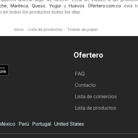
che
,
Manteca
,
Queso
,
Yogur
y
Huevos
.
Ofertero.com.co
está b
 en todos los productos todos los días.
Inicio
Lista de productos
Toallas de papel
Ofertero
FAQ
Contacto
Lista de comercios
Lista de productos
México
Perú
Portugal
United States