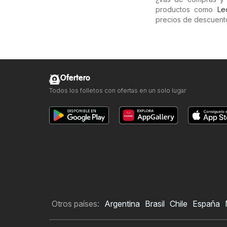
productos como
Le
precios de descuento
Ofertero
Todos los folletos con ofertas en un solo lugar
Otros países:
Argentina
Brasil
Chile
España