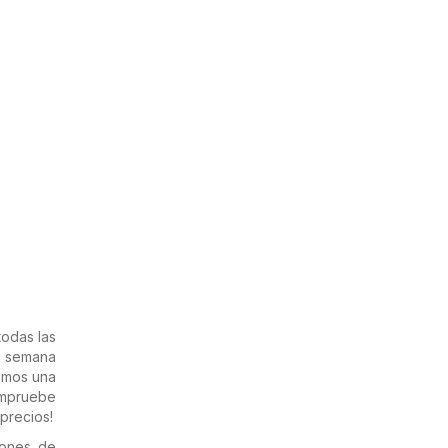
odas las
a semana
aemos una
ompruebe
precios!
iones de