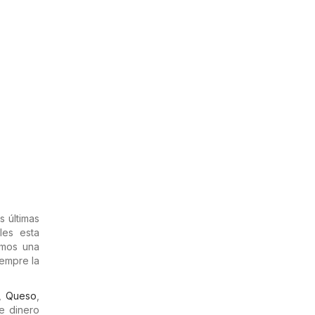
s últimas
les esta
aemos una
empre la
,
Queso
,
e dinero