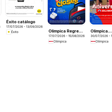
Éxito catálogo
6
17/07/2026 - 13/09/2026
Olímpica Regreso
Olímpica
Éxito
17/07/2026 - 15/08/2026
30/07/2026 - 
a clases
Aniversari
Olímpica
Olímpica
Ofertas tex
electro