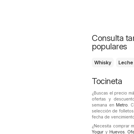
Consulta ta
populares
Whisky
Leche
Tocineta
¿Buscas el precio m
ofertas y descuent
semana en
Metro
. C
selección de folleto
fecha de vencimiento
¿Necesita comprar 
Yogur
y
Huevos
.
Ofe