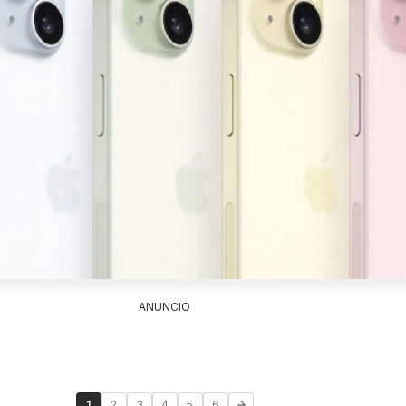
ANUNCIO
1
2
3
4
5
6