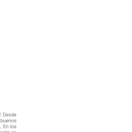
o! Desde
y buenos
. En los