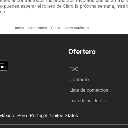
uedes encontrar todos tus productos favoritos que están a la 
 puedes esperar el folleto de Claro la próxima semana, mira l
ica.
Inicio
Electrónica
Claro
Claro catálogo
Ofertero
FAQ
Contacto
Lista de comercios
Lista de productos
México
Perú
Portugal
United States
Folleto de Claro