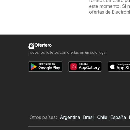
folletos de Claro p
este momento. Si no
ofertas de Electrón
Ofertero
Todos los folletos con ofertas en un solo lugar
Otros países:
Argentina
Brasil
Chile
España