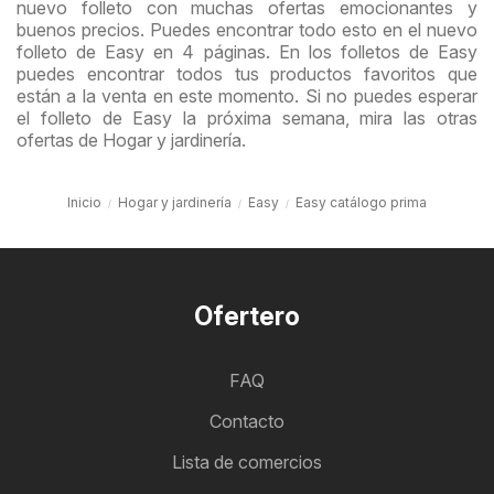
nuevo folleto con muchas ofertas emocionantes y
buenos precios. Puedes encontrar todo esto en el nuevo
folleto de Easy en 4 páginas. En los folletos de Easy
puedes encontrar todos tus productos favoritos que
están a la venta en este momento. Si no puedes esperar
el folleto de Easy la próxima semana, mira las otras
ofertas de Hogar y jardinería.
Inicio
Hogar y jardinería
Easy
Easy catálogo prima
Ofertero
FAQ
Contacto
Lista de comercios