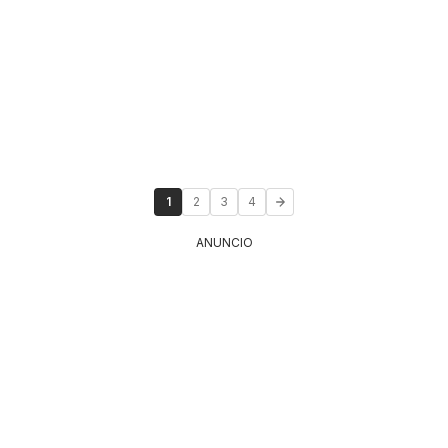
1
2
3
4
ANUNCIO