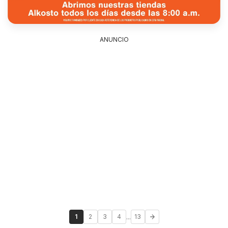
ANUNCIO
...
1
2
3
4
13