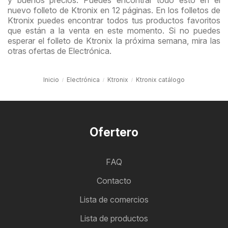
nuevo folleto de Ktronix en 12 páginas. En los folletos de
Ktronix puedes encontrar todos tus productos favoritos
que están a la venta en este momento. Si no puedes
esperar el folleto de Ktronix la próxima semana, mira las
otras ofertas de Electrónica.
Inicio
Electrónica
Ktronix
Ktronix catálogo
Ofertero
FAQ
Contacto
Lista de comercios
Lista de productos