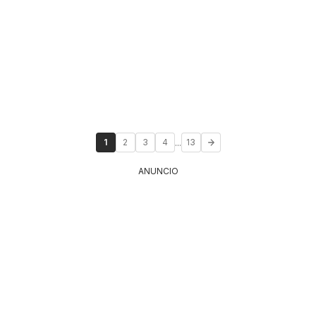
...
1
2
3
4
13
ANUNCIO