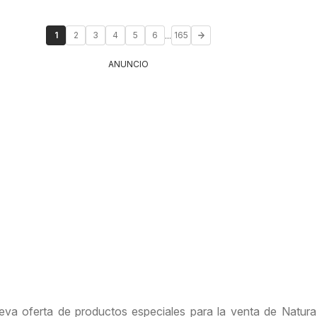
...
1
2
3
4
5
6
165
ANUNCIO
ueva oferta de productos especiales para la venta de Natur