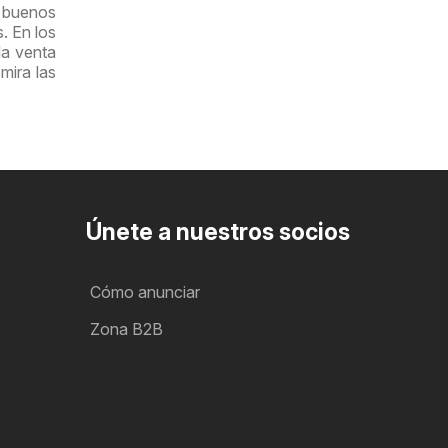
y buenos
. En los
la venta
mira las
Únete a nuestros socios
Cómo anunciar
Zona B2B