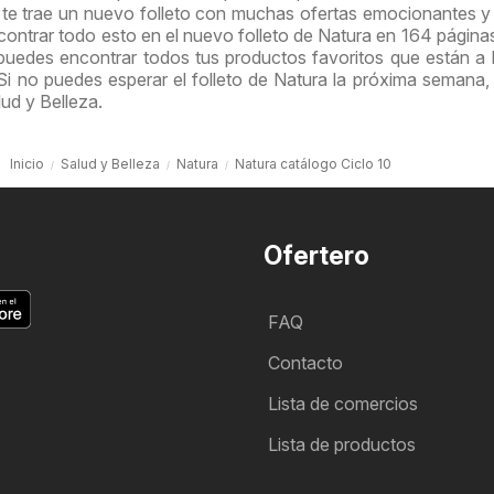
te trae un nuevo folleto con muchas ofertas emocionantes 
ontrar todo esto en el nuevo folleto de Natura en 164 páginas
 puedes encontrar todos tus productos favoritos que están a 
i no puedes esperar el folleto de Natura la próxima semana, 
lud y Belleza.
Inicio
Salud y Belleza
Natura
Natura catálogo Ciclo 10
Ofertero
FAQ
Contacto
Lista de comercios
Lista de productos