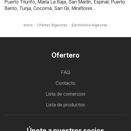
Puerto Triunfo
,
María La Baja
,
San Martín
,
Espinal
,
Puerto
Berrío
,
Tunja
,
Cocorná
,
San Gil
,
Miraflores
.
Inicio
Ofertas Algeciras
Electrónica Algeciras
Ofertero
FAQ
Contacto
Lista de comercios
Lista de productos
Únete a nuestros socios