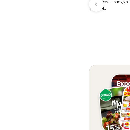
09/08/2026 - 31/12/20
– Colombia
TEMU