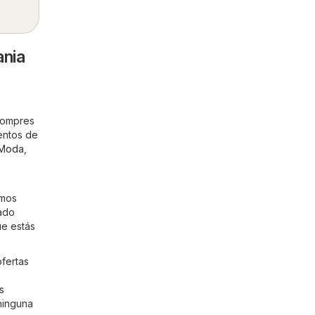
ania
 compres
entos de
 Moda
,
imos
ñado
ue estás
ofertas
s
ninguna