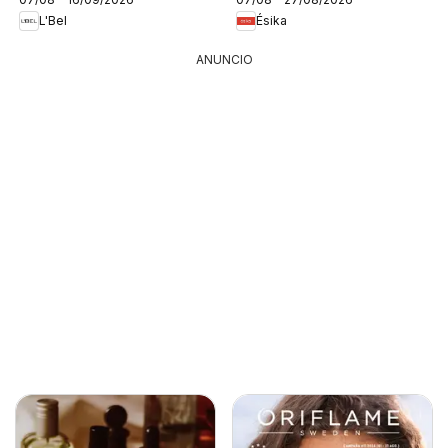
L'Bel
Ésika
ANUNCIO