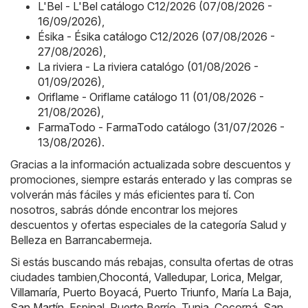
L'Bel - L'Bel catálogo C12/2026 (07/08/2026 -
16/09/2026)
,
Ésika - Ésika catálogo C12/2026 (07/08/2026 -
27/08/2026)
,
La riviera - La riviera catalógo (01/08/2026 -
01/09/2026)
,
Oriflame - Oriflame catálogo 11 (01/08/2026 -
21/08/2026)
,
FarmaTodo - FarmaTodo catálogo (31/07/2026 -
13/08/2026)
.
Gracias a la información actualizada sobre descuentos y
promociones, siempre estarás enterado y las compras se
volverán más fáciles y más eficientes para tí. Con
nosotros, sabrás dónde encontrar los mejores
descuentos y ofertas especiales de la categoría Salud y
Belleza en Barrancabermeja.
Si estás buscando más rebajas, consulta ofertas de otras
ciudades tambien,
Chocontá
,
Valledupar
,
Lorica
,
Melgar
,
Villamaría
,
Puerto Boyacá
,
Puerto Triunfo
,
María La Baja
,
San Martín
,
Espinal
,
Puerto Berrío
,
Tunja
,
Cocorná
,
San