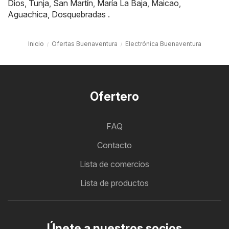
Dios
,
Tunja
,
San Martín
,
María La Baja
,
Maicao
,
Aguachica
,
Dosquebradas
.
Inicio
Ofertas Buenaventura
Electrónica Buenaventura
Ofertero
FAQ
Contacto
Lista de comercios
Lista de productos
Únete a nuestros socios