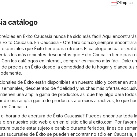
Olímpica
ahorro
ia catálogo
reíbles en Éxito Caucasia nunca ha sido más fácil! Aquí encontrarás
e Éxito Caucasia. En
Caucasia - Ofertero.com.co
,siempre encontrará
 especiales que Éxito tiene para ofrecer. El catálogo actual es vál
erdas los más recientes descuentos que Éxito Caucasia tiene para o
. Con los catálogos en Internet, comprar es mucho más fácil. Dale u
as de precios en Éxito desde la comodidad de tu hogar y planea tus
modamente.
onales de Éxito están disponibles en nuestro sitio y contienen atra
 semanales, descuentos de fidelidad y muchas más ofertas exclusi
ntienen una amplia gama de productos asi que hay algo para todos
ir de una amplia gama de productos a precios atractivos, lo que ha
r en Caucasia.
 el horario de apertura de Éxito Caucasia? Puedes encontrar toda l
 o en nuestro sitio web o en en el sitio oficial
exito.com
. Por favor
ertura puede estar sujeto a cambio durante feriados, fines de sema
Las sucursales de Éxito se pueden encontrar no sólo en Caucasia, s