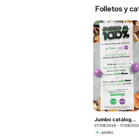
Folletos y ca
Jumbo catálogo
07/08/2026 - 17/08/202
al 100
Jumbo