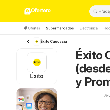
Ofertero
Ofertas
Supermercados
Electrónica
Hog
Éxito Caucasia
Éxito 
(desde
Éxito
y Pro
AN