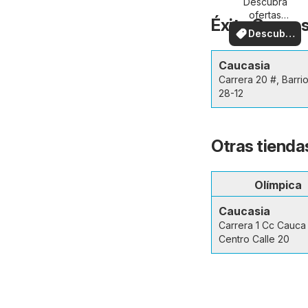
Descubra
ofertas
Éxito Caucas
especiales
Descubre
ofertas
Caucasia
Carrera 20 #, Barri
28-12
Otras tienda
Olímpica
Caucasia
Carrera 1 Cc Cauca
Centro Calle 20