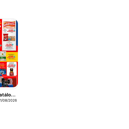
atálogo
11/08/2026
o