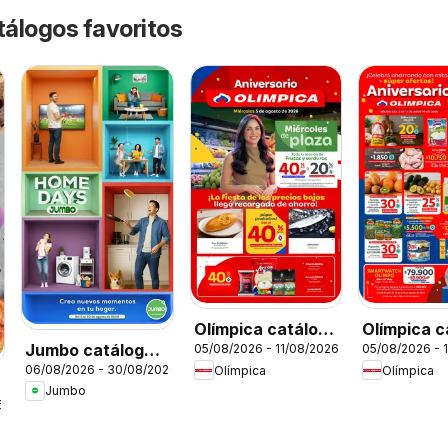
tálogos favoritos
Olímpica catálogo
Olímpica c
Jumbo catálogo
05/08/2026 - 11/08/2026
05/08/2026 - 
Miércoles de
Aniversari
06/08/2026 - 30/08/2026
Olímpica
Olímpica
Home days
Plaza
Jumbo
6