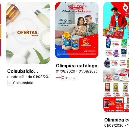
Olímpica catálogo
Colsubsidio
01/08/2026 - 31/08/2026
26
desde sábado 01/08/2026
catálogo
Olímpica
Colsubsidio
Olímpica c
01/08/2026 - 
Más punto