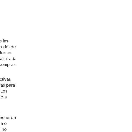
s las
ido desde
frecer
na mirada
 compras
ctivas
vas para
.Los
ce a
a
 recuerda
na o
i no