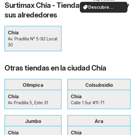
Surtimax Chía - Tiendas en la ciudad y
Descubre
sus alrededores
ofertas
Chía
Av. Pradilla N° 5-92 Local
30
Otras tiendas en la ciudad Chía
Olímpica
Colsubsidio
Chía
Chia
Av Pradilla 5, Este 31
Calle 1 Sur #11-71
Jumbo
Ara
Chía
Chia