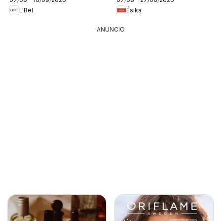
L'Bel
Ésika
ANUNCIO