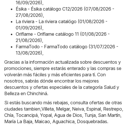
16/09/2026)
,
Ésika - Ésika catálogo C12/2026 (07/08/2026 -
27/08/2026)
,
La riviera - La riviera catalógo (01/08/2026 -
01/09/2026)
,
Oriflame - Oriflame catálogo 11 (01/08/2026 -
21/08/2026)
,
FarmaTodo - FarmaTodo catálogo (31/07/2026 -
13/08/2026)
,
Gracias a la información actualizada sobre descuentos y
promociones, siempre estarás enterado y las compras se
volverán más fáciles y más eficientes para tí. Con
nosotros, sabrás dónde encontrar los mejores
descuentos y ofertas especiales de la categoría Salud y
Belleza en Chinchiná.
Si estás buscando más rebajas, consulta ofertas de otras
ciudades tambien,
Villeta
,
Melgar
,
Neiva
,
Espinal
,
Restrepo
,
Chía
,
Tocancipá
,
Yopal
,
Agua de Dios
,
Tunja
,
San Martín
,
María La Baja
,
Maicao
,
Aguachica
,
Dosquebradas
.