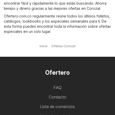
encontrar fácil y rápidamente lo que estás buscando. Ahorra
tiempo y dinero gracias a las mejores ofertas en Corozal.
Ofertero.com.co regularmente reúne todos los últimos folletos,
catálogos, lookbooks y los especiales semanales para tí. De
esta forma puedes encontrar toda la información sobre ofertas
especiales en un solo lugar.
Inicio
Ofertas Corozal
Ofertero
FAQ
Contacto
Lista de comercios