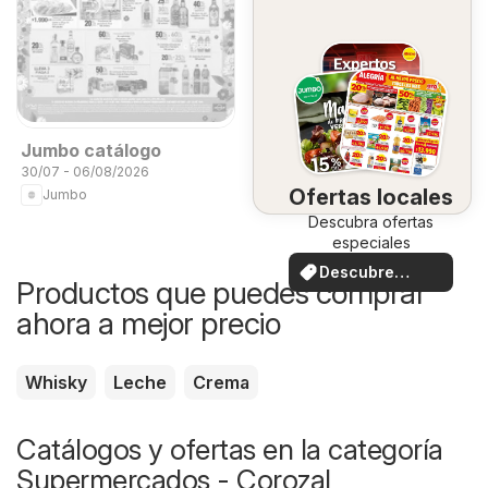
Jumbo catálogo
30/07 - 06/08/2026
Ofertas locales
Jumbo
Descubra ofertas
especiales
Descubre
Productos que puedes comprar
ofertas
ahora a mejor precio
Whisky
Leche
Crema
Catálogos y ofertas en la categoría
Supermercados - Corozal