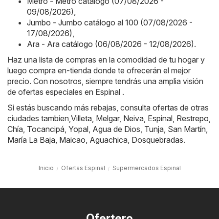
Metro - Metro catálogo (07/08/2026 -
09/08/2026)
,
Jumbo - Jumbo catálogo al 100 (07/08/2026 -
17/08/2026)
,
Ara - Ara catálogo (06/08/2026 - 12/08/2026)
.
Haz una lista de compras en la comodidad de tu hogar y
luego compra en-tienda donde te ofrecerán el mejor
precio. Con nosotros, siempre tendrás una amplia visión
de ofertas especiales en Espinal .
Si estás buscando más rebajas, consulta ofertas de otras
ciudades tambien,
Villeta
,
Melgar
,
Neiva
,
Espinal
,
Restrepo
,
Chía
,
Tocancipá
,
Yopal
,
Agua de Dios
,
Tunja
,
San Martín
,
María La Baja
,
Maicao
,
Aguachica
,
Dosquebradas
.
Inicio
Ofertas Espinal
Supermercados Espinal
Ofertero