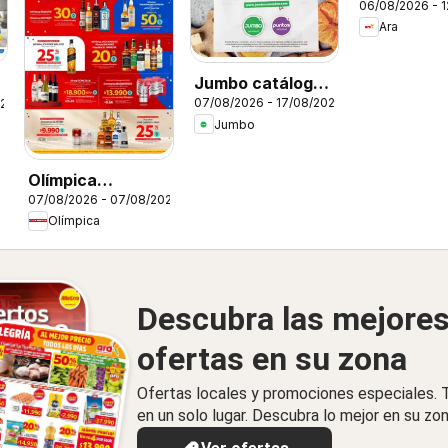
06/08/2026 - 
Ara
Jumbo catálogo
07/08/2026 - 17/08/2026
026
al 100
Jumbo
Olímpica
07/08/2026 - 07/08/2026
catálogo viernes
Olímpica
para festejar
Descubra las mejore
ofertas en su zona
Ofertas locales y promociones especiales.
en un solo lugar. Descubra lo mejor en su zon