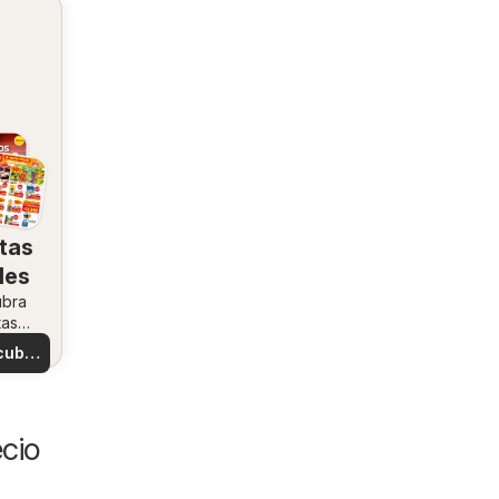
tas
les
ubra
tas
ales
cubre
tas
cio