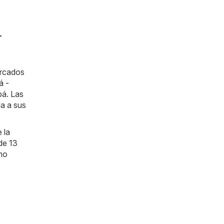
-
ercados
á -
pá. Las
da a sus
 la
de 13
cho