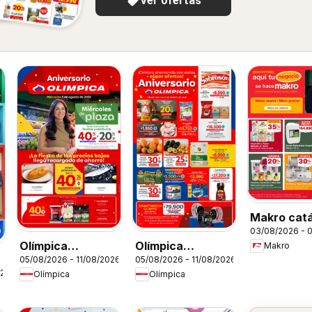
Ver ofertas
Makro cat
03/08/2026 - 
Olímpica
Olímpica
Makro
05/08/2026 - 11/08/2026
05/08/2026 - 11/08/2026
catálogo
catálogo
026
Olímpica
Olímpica
Miércoles de
Aniversario
Plaza