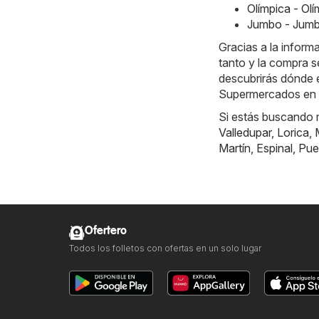
Olímpica - Ol
Jumbo - Jumb
Gracias a la inform
tanto y la compra s
descubrirás dónde e
Supermercados en 
Si estás buscando m
Valledupar
,
Lorica
,
Martín
,
Espinal
,
Pue
Ofertero
Todos los folletos con ofertas en un solo lugar