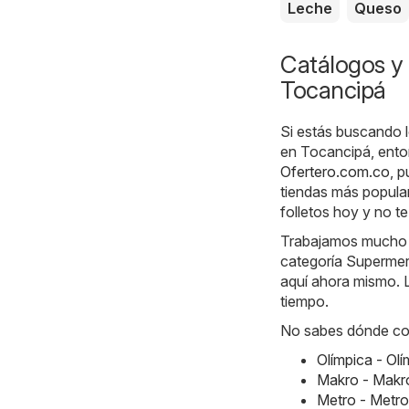
Leche
Queso
Catálogos y 
Tocancipá
Si estás buscando l
en Tocancipá, enton
Ofertero.com.co
, 
tiendas más popula
folletos hoy y no t
Trabajamos mucho ca
categoría Supermer
aquí ahora mismo. L
tiempo.
No sabes dónde com
Olímpica - Ol
Makro - Makr
Metro - Metr