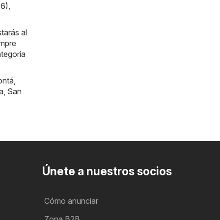
26)
,
tarás al
empre
ategoría
ontá
,
a
,
San
Únete a nuestros socios
Cómo anunciar
Zona B2B