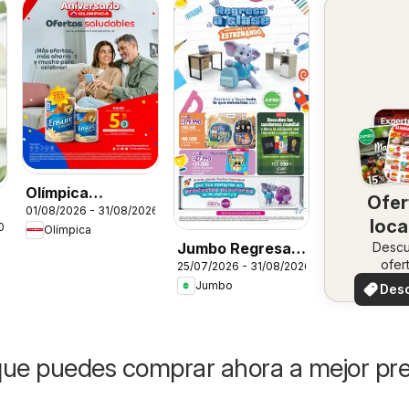
Olímpica
Ofer
01/08/2026 - 31/08/2026
catálogo
loca
026
Olímpica
Jumbo Regresa a
Desc
ofer
25/07/2026 - 31/08/2026
clase
especi
Jumbo
Des
ofer
ue puedes comprar ahora a mejor pre