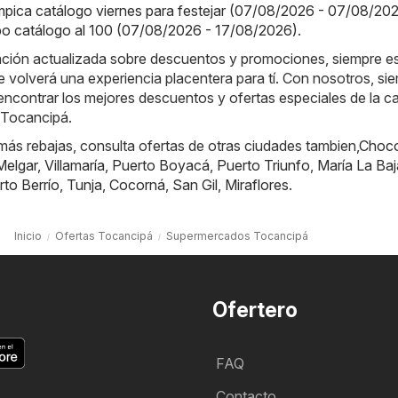
ímpica catálogo viernes para festejar (07/08/2026 - 07/08/20
o catálogo al 100 (07/08/2026 - 17/08/2026)
.
ación actualizada sobre descuentos y promociones, siempre es
e volverá una experiencia placentera para tí. Con nosotros, si
ncontrar los mejores descuentos y ofertas especiales de la c
Tocancipá.
ás rebajas, consulta ofertas de otras ciudades tambien,
Choc
Melgar
,
Villamaría
,
Puerto Boyacá
,
Puerto Triunfo
,
María La Baj
rto Berrío
,
Tunja
,
Cocorná
,
San Gil
,
Miraflores
.
Inicio
Ofertas Tocancipá
Supermercados Tocancipá
Ofertero
FAQ
Contacto