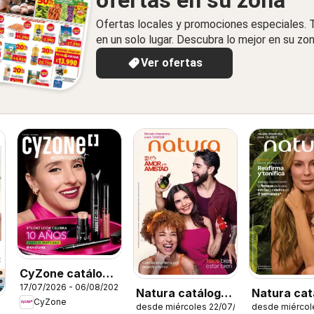
ofertas en su zona
Ofertas locales y promociones especiales.
en un solo lugar. Descubra lo mejor en su zon
Ver ofertas
CyZone catálogo
17/07/2026 - 06/08/2026
C11/2026
Natura catálogo
Natura cat
CyZone
desde miércoles 22/07/2026
desde miércol
ciclo 12
Ciclo 11