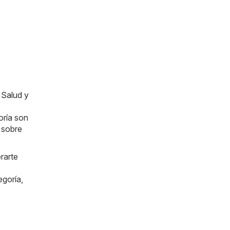
e
Salud y
oría son
 sobre
rarte
egoría,