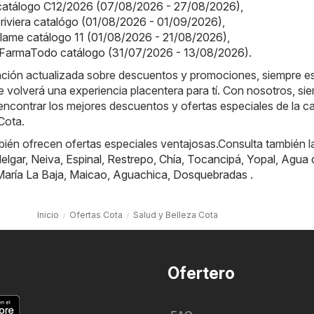
a catálogo C12/2026 (07/08/2026 - 27/08/2026)
,
a riviera catalógo (01/08/2026 - 01/09/2026)
,
iflame catálogo 11 (01/08/2026 - 21/08/2026)
,
FarmaTodo catálogo (31/07/2026 - 13/08/2026)
.
ación actualizada sobre descuentos y promociones, siempre es
e volverá una experiencia placentera para tí. Con nosotros, si
ncontrar los mejores descuentos y ofertas especiales de la c
Cota.
ién ofrecen ofertas especiales ventajosas.Consulta también l
elgar
,
Neiva
,
Espinal
,
Restrepo
,
Chía
,
Tocancipá
,
Yopal
,
Agua 
María La Baja
,
Maicao
,
Aguachica
,
Dosquebradas
.
Inicio
Ofertas Cota
Salud y Belleza Cota
Ofertero