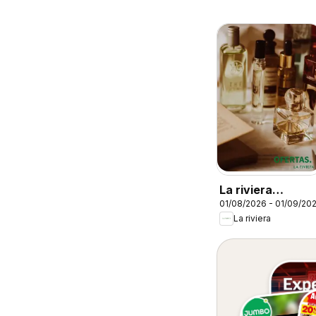
La riviera
01/08/2026 - 01/09/20
catalógo
La riviera