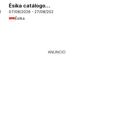
Ésika catálogo
26
07/08/2026 - 27/08/2026
C12/2026
Ésika
ANUNCIO