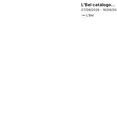
L'Bel catálogo
07/08/2026 - 16/09/20
C12/2026
L'Bel