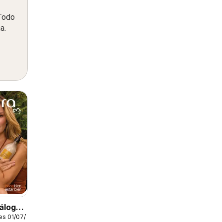
 Todo
a.
álogo
es 01/07/2026