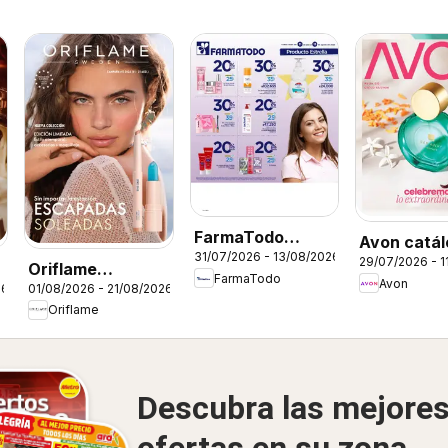
FarmaTodo
Avon catál
31/07/2026 - 13/08/2026
catálogo
29/07/2026 - 1
ciclo 12
Oriflame
FarmaTodo
Avon
26
01/08/2026 - 21/08/2026
catálogo 11
Oriflame
Descubra las mejore