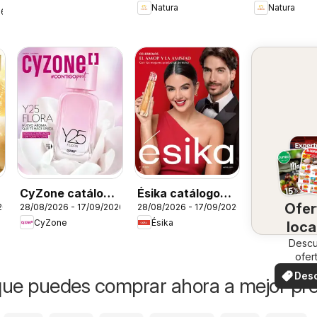
Natura
Natura
26
CyZone catálogo
Ésika catálogo
Ofer
26
28/08/2026 - 17/09/2026
28/08/2026 - 17/09/2026
C13
C13
CyZone
Ésika
loca
Desc
ofer
especi
Des
ue puedes comprar ahora a mejor pre
ofer