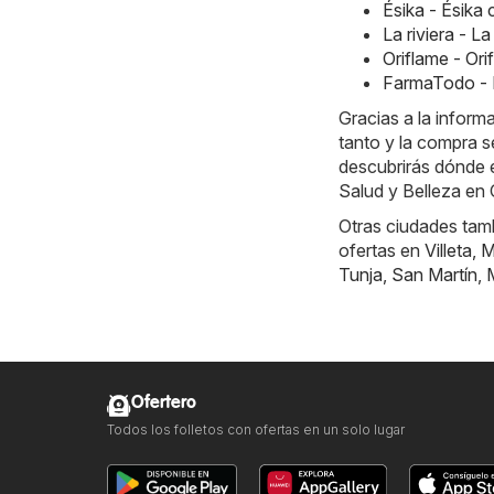
Ésika - Ésik
La riviera - L
Oriflame - Or
FarmaTodo - 
Gracias a la inform
tanto y la compra s
descubrirás dónde e
Salud y Belleza en 
Otras ciudades tamb
ofertas en
Villeta
,
M
Tunja
,
San Martín
,
Ofertero
Todos los folletos con ofertas en un solo lugar