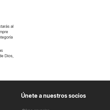
tarás al
empre
ategoría
as
de Dios
,
Únete a nuestros socios