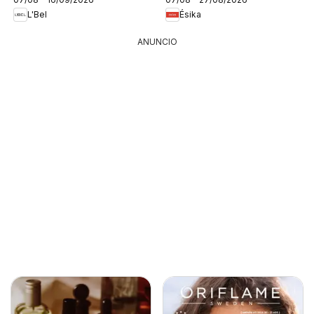
L'Bel
Ésika
ANUNCIO