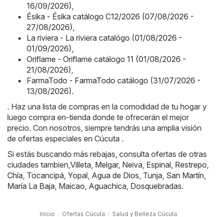
16/09/2026)
,
Ésika - Ésika catálogo C12/2026 (07/08/2026 -
27/08/2026)
,
La riviera - La riviera catalógo (01/08/2026 -
01/09/2026)
,
Oriflame - Oriflame catálogo 11 (01/08/2026 -
21/08/2026)
,
FarmaTodo - FarmaTodo catálogo (31/07/2026 -
13/08/2026)
.
. Haz una lista de compras en la comodidad de tu hogar y
luego compra en-tienda donde te ofrecerán el mejor
precio. Con nosotros, siempre tendrás una amplia visión
de ofertas especiales en Cúcuta .
Si estás buscando más rebajas, consulta ofertas de otras
ciudades tambien,
Villeta
,
Melgar
,
Neiva
,
Espinal
,
Restrepo
,
Chía
,
Tocancipá
,
Yopal
,
Agua de Dios
,
Tunja
,
San Martín
,
María La Baja
,
Maicao
,
Aguachica
,
Dosquebradas
.
Inicio
Ofertas Cúcuta
Salud y Belleza Cúcuta