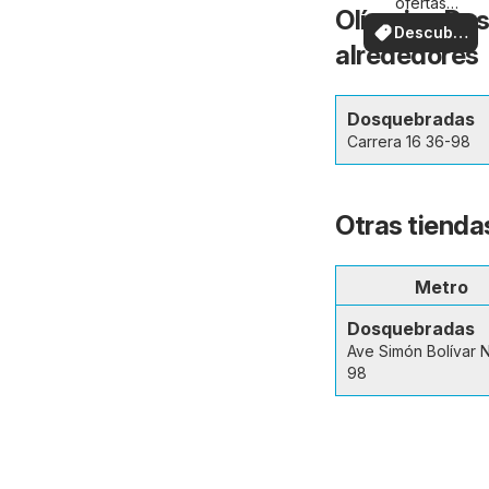
ofertas
Olímpica Dos
especiales
Descubre
alrededores
ofertas
Dosquebradas
Carrera 16 36-98
Otras tienda
Metro
Dosquebradas
Ave Simón Bolívar 
98