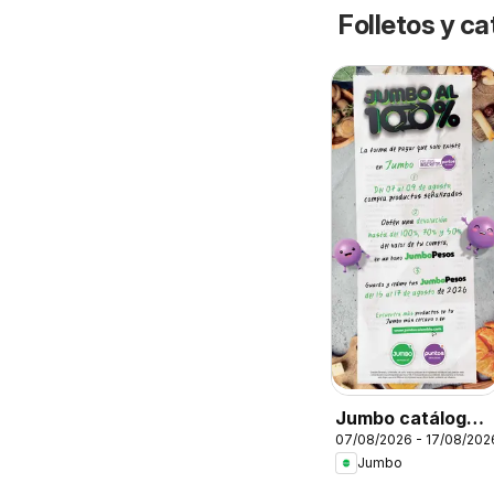
Folletos y ca
Jumbo catálogo
07/08/2026 - 17/08/202
al 100
Jumbo