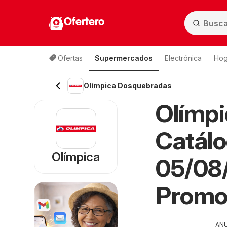
Ofertero
Ofertas
Supermercados
Electrónica
Hog
Olímpica Dosquebradas
Olímp
Catálo
Olímpica
05/08/
Promo
AN