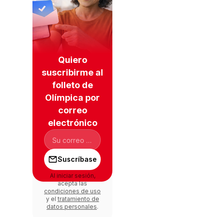
Quiero
suscribirme al
folleto de
Olímpica por
correo
electrónico
Suscríbase
Al iniciar sesión,
acepta las
condiciones de uso
y el
tratamiento de
datos personales
.