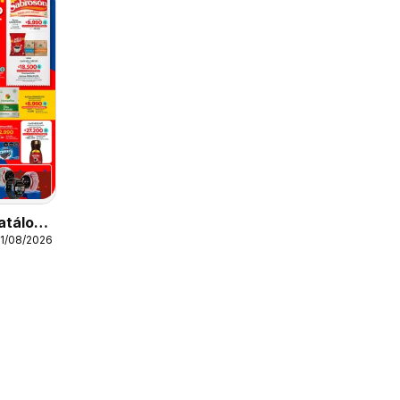
atálogo
11/08/2026
o