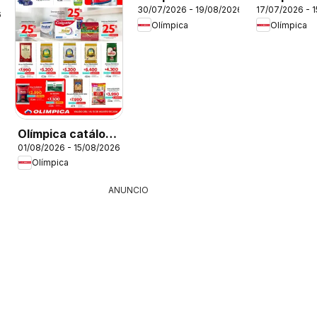
30/07/2026 - 19/08/2026
17/07/2026 - 
Aniversario
a clases
6
Olímpica
Olímpica
Ofertas textil y
electro
Olímpica catálogo
01/08/2026 - 15/08/2026
Más puntos, más
Olímpica
ahorro
ANUNCIO