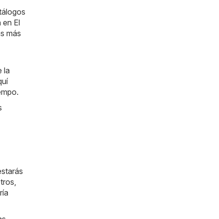
atálogos
 en El
as más
 la
quí
iempo.
s
estarás
tros,
ría