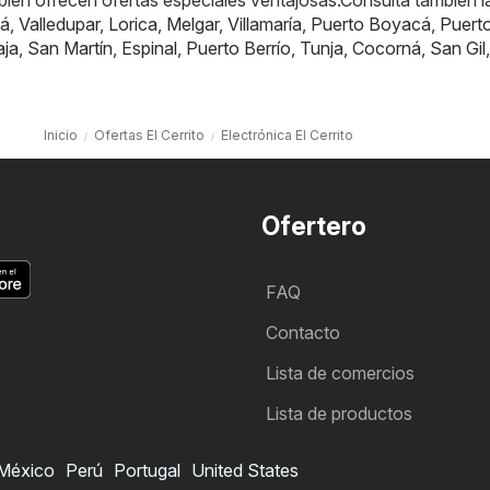
ién ofrecen ofertas especiales ventajosas.Consulta también l
á
,
Valledupar
,
Lorica
,
Melgar
,
Villamaría
,
Puerto Boyacá
,
Puert
aja
,
San Martín
,
Espinal
,
Puerto Berrío
,
Tunja
,
Cocorná
,
San Gil
,
Inicio
Ofertas El Cerrito
Electrónica El Cerrito
Ofertero
FAQ
Contacto
Lista de comercios
Lista de productos
México
Perú
Portugal
United States