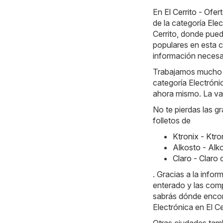
En
El Cerrito - Ofe
de la categoría
Elec
Cerrito, donde pue
populares en esta c
información necesar
Trabajamos mucho ca
categoría Electrónic
ahora mismo. La val
No te pierdas las g
folletos de
Ktronix - Ktr
Alkosto - Alk
Claro - Claro
. Gracias a la info
enterado y las comp
sabrás dónde encont
Electrónica en El Ce