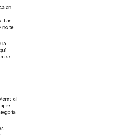
ica en
o. Las
y no te
 la
quí
iempo.
tarás al
empre
ategoría
as