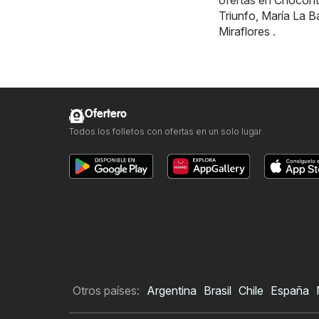
ofertas en
Chocont
Triunfo
,
María La B
Miraflores
.
Ofertero
Todos los folletos con ofertas en un solo lugar
Otros países:
Argentina
Brasil
Chile
España