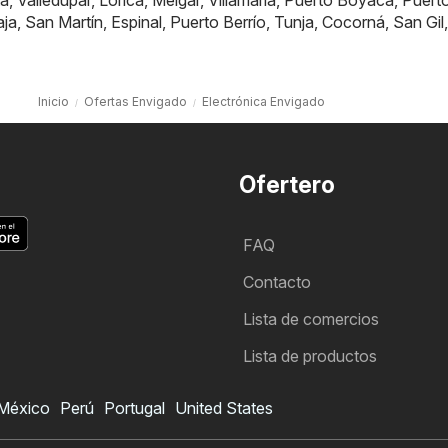
á
,
Valledupar
,
Lorica
,
Melgar
,
Villamaría
,
Puerto Boyacá
,
Puert
aja
,
San Martín
,
Espinal
,
Puerto Berrío
,
Tunja
,
Cocorná
,
San Gil
,
Inicio
Ofertas Envigado
Electrónica Envigado
Ofertero
FAQ
Contacto
Lista de comercios
Lista de productos
México
Perú
Portugal
United States