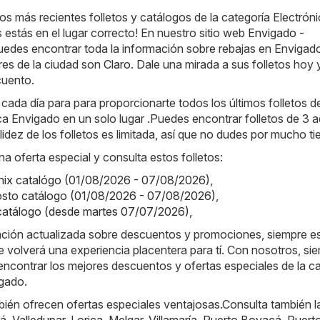
os más recientes folletos y catálogos de la categoría Electrón
estás en el lugar correcto! En nuestro sitio web
Envigado -
puedes encontrar toda la información sobre rebajas en Envigad
res de la ciudad son
Claro
. Dale una mirada a sus folletos hoy 
cuento.
da día para para proporcionarte todos los últimos folletos de
ca Envigado en un solo lugar .Puedes encontrar folletos de 3 a
idez de los folletos es limitada, así que no dudes por mucho t
na oferta especial y consulta estos folletos:
onix catalógo (01/08/2026 - 07/08/2026)
,
osto catálogo (01/08/2026 - 07/08/2026)
,
 catálogo (desde martes 07/07/2026)
,
ación actualizada sobre descuentos y promociones, siempre es
e volverá una experiencia placentera para tí. Con nosotros, si
ncontrar los mejores descuentos y ofertas especiales de la c
igado.
ién ofrecen ofertas especiales ventajosas.Consulta también l