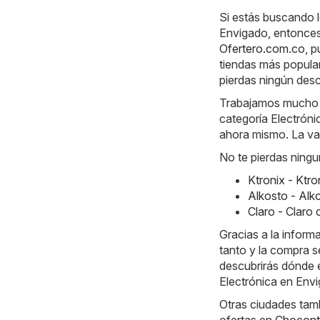
Si estás buscando l
Envigado, entonces 
Ofertero.com.co
, 
tiendas más popula
pierdas ningún des
Trabajamos mucho ca
categoría Electróni
ahora mismo. La val
No te pierdas ningu
Ktronix - Ktr
Alkosto - Alk
Claro - Claro
Gracias a la inform
tanto y la compra s
descubrirás dónde e
Electrónica en Env
Otras ciudades tamb