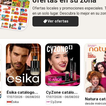
ofertas en su zona
Ofertas locales y promociones especiales.
en un solo lugar. Descubra lo mejor en su zon
Ver ofertas
Ésika catálogo
CyZone catálogo
17/07/2026 - 06/08/2026
17/07/2026 - 06/08/2026
C11/2026
C11/2026
Natura cat
Ésika
CyZone
desde miércol
ciclo 12