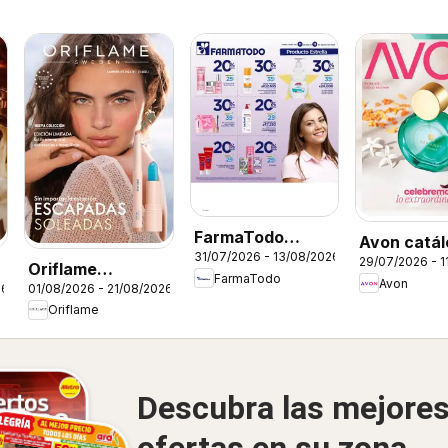
FarmaTodo
Avon catál
31/07/2026 - 13/08/2026
catálogo
29/07/2026 - 1
ciclo 12
Oriflame
FarmaTodo
Avon
26
01/08/2026 - 21/08/2026
catálogo 11
Oriflame
Descubra las mejore