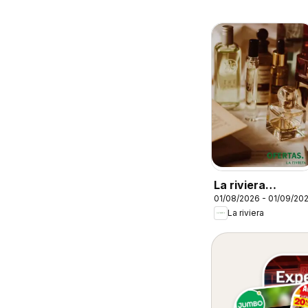
La riviera
01/08/2026 - 01/09/20
catalógo
La riviera