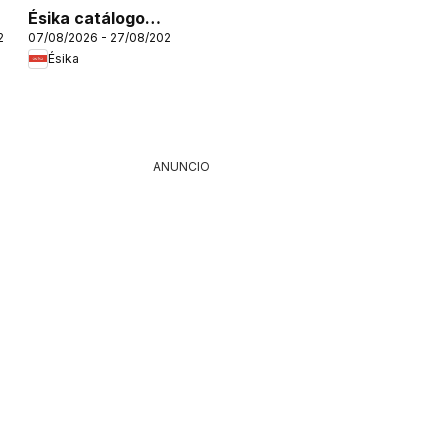
Ésika catálogo
26
07/08/2026 - 27/08/2026
C12/2026
Ésika
ANUNCIO