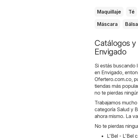
Maquillaje
Té
Máscara
Báls
Catálogos y 
Envigado
Si estás buscando l
en Envigado, entonc
Ofertero.com.co
, 
tiendas más popula
no te pierdas ningú
Trabajamos mucho ca
categoría Salud y B
ahora mismo. La val
No te pierdas ningu
L'Bel - L'Bel