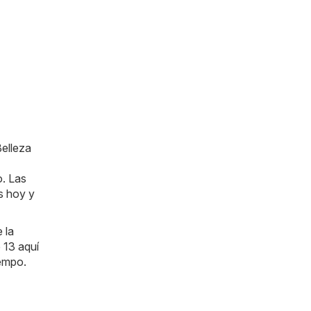
Belleza
o. Las
os hoy y
 la
 13 aquí
iempo.