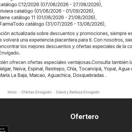
a catálogo C12/2026 (07/08/2026 - 27/08/2026)
,
a riviera catalógo (01/08/2026 - 01/09/2026)
,
iflame catálogo 11 (01/08/2026 - 21/08/2026)
,
FarmaTodo catálogo (31/07/2026 - 13/08/2026)
,
ación actualizada sobre descuentos y promociones, siempre es
e volverá una experiencia placentera para tí. Con nosotros, si
ncontrar los mejores descuentos y ofertas especiales de la c
 Envigado.
ién ofrecen ofertas especiales ventajosas.Consulta también l
elgar
,
Neiva
,
Espinal
,
Restrepo
,
Chía
,
Tocancipá
,
Yopal
,
Agua 
María La Baja
,
Maicao
,
Aguachica
,
Dosquebradas
.
Inicio
Ofertas Envigado
Salud y Belleza Envigado
Ofertero