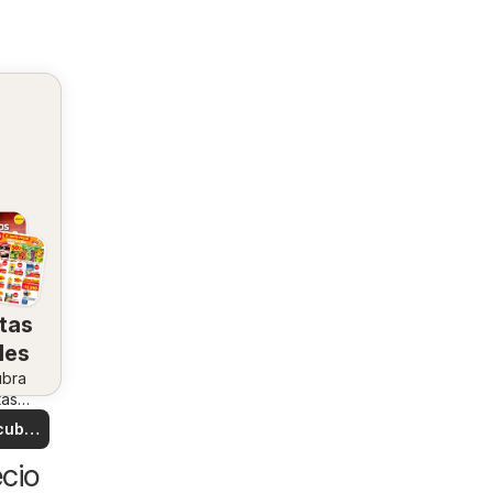
tas
les
ubra
tas
ales
cubre
tas
cio