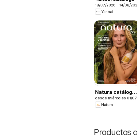
18/07/2026 - 14/08/20
Yanbal
Natura catálogo
desde miércoles 01/0
Ciclo 11
Natura
Productos q