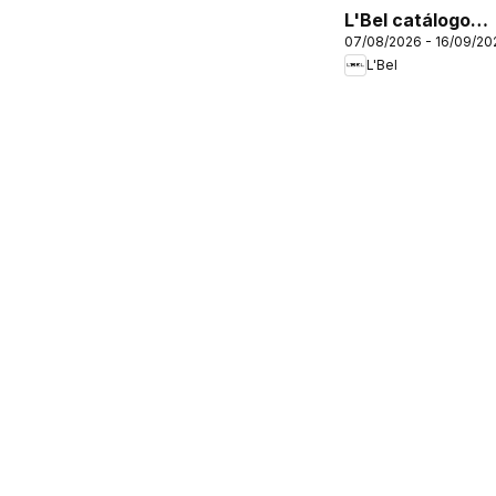
L'Bel catálogo
07/08/2026 - 16/09/20
C12/2026
L'Bel