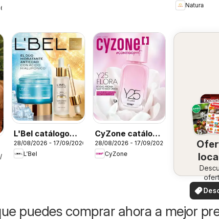
Natura
26
L'Bel catálogo
CyZone catálogo
Ofer
28/08/2026 - 17/09/2026
28/08/2026 - 17/09/2026
C13
C13
L'Bel
CyZone
loca
7/2026
Desc
ofer
especi
Des
ofer
ue puedes comprar ahora a mejor pre