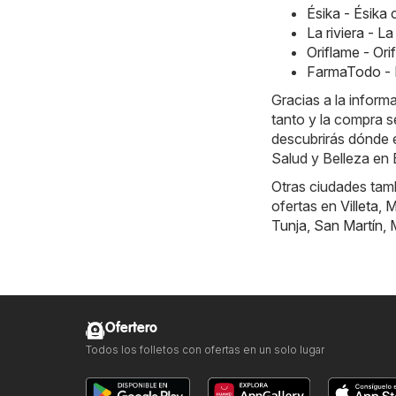
Ésika - Ésik
La riviera - L
Oriflame - Or
FarmaTodo - 
Gracias a la inform
tanto y la compra s
descubrirás dónde e
Salud y Belleza en
Otras ciudades tamb
ofertas en
Villeta
,
M
Tunja
,
San Martín
,
Ofertero
Todos los folletos con ofertas en un solo lugar