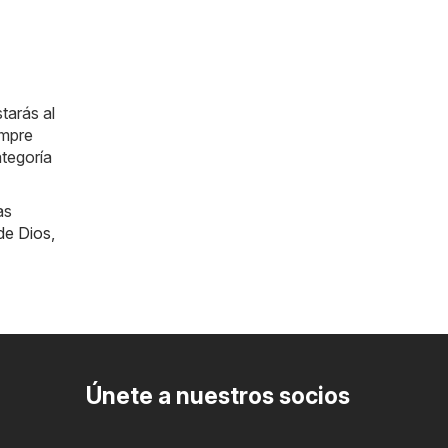
tarás al
empre
ategoría
as
de Dios
,
Únete a nuestros socios