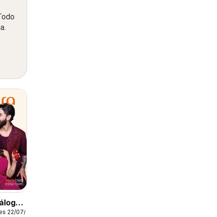
 Todo
a.
álogo
es 22/07/2026