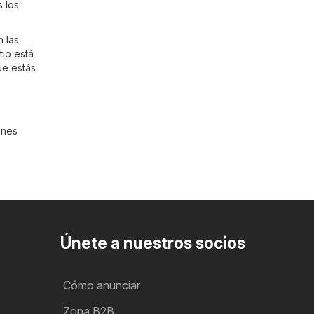
 los
n las
tio está
ue estás
enes
Únete a nuestros socios
Cómo anunciar
Zona B2B