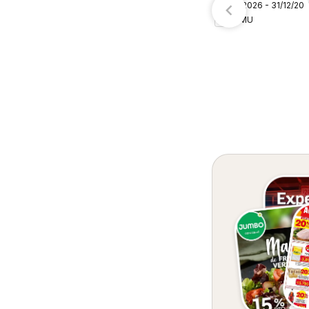
09/08/2026 - 31/12/20
– Colombia
TEMU