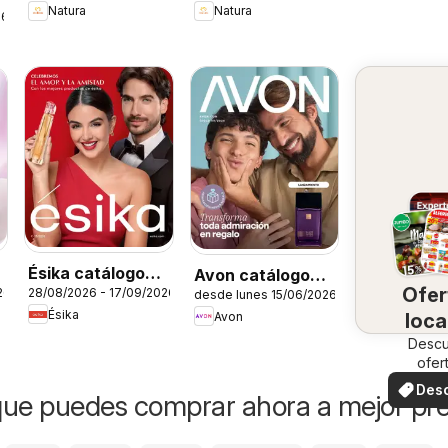
Natura
Natura
26
o
Ésika catálogo
Avon catálogo
Ofer
26
28/08/2026 - 17/09/2026
desde lunes 15/06/2026
C13
Ciclo 8
Ésika
Avon
loca
Desc
ofer
especi
Des
ue puedes comprar ahora a mejor pre
ofer