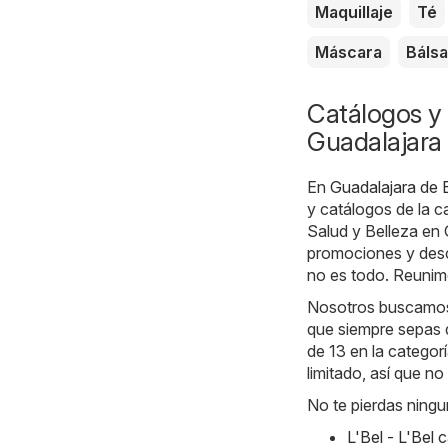
Maquillaje
Té
Máscara
Báls
Catálogos y 
Guadalajara
En
Guadalajara de 
y catálogos de la c
Salud y Belleza en
promociones y desc
no es todo. Reunimo
Nosotros buscamos l
que siempre sepas 
de 13 en la categor
limitado, así que no
No te pierdas ningu
L'Bel - L'Bel