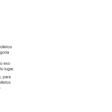
olletos
egoría
ro eso
o lugar.
, para
lletos
o