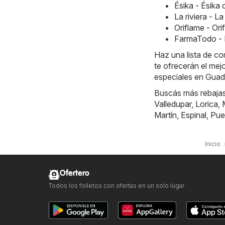
Ésika - Ésik
La riviera - L
Oriflame - Or
FarmaTodo - 
Haz una lista de c
te ofrecerán el mej
especiales en Guad
Buscás más rebajas?
Valledupar
,
Lorica
,
Martín
,
Espinal
,
Pue
Inicio
Ofertero
Todos los folletos con ofertas en un solo lugar