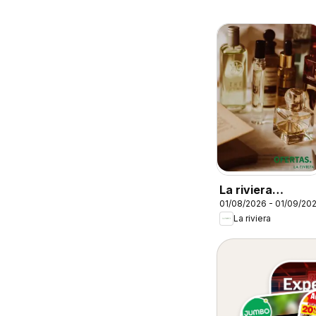
La riviera
01/08/2026 - 01/09/20
catalógo
La riviera