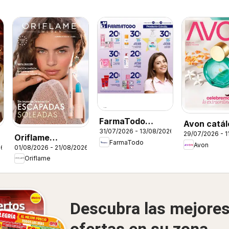
FarmaTodo
Avon catál
31/07/2026 - 13/08/2026
catálogo
29/07/2026 - 1
ciclo 12
Oriflame
FarmaTodo
Avon
26
01/08/2026 - 21/08/2026
catálogo 11
Oriflame
Descubra las mejore