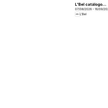
L'Bel catálogo
07/08/2026 - 16/09/20
C12/2026
L'Bel