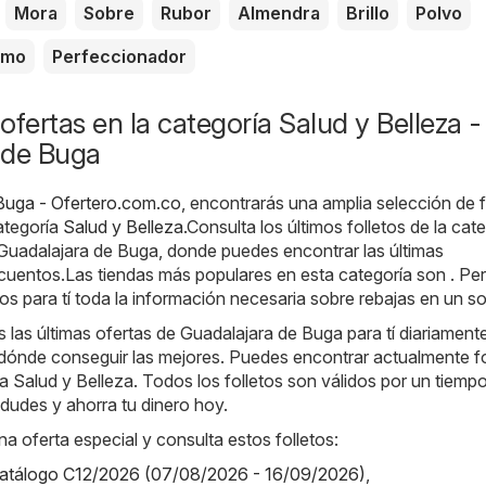
Mora
Sobre
Rubor
Almendra
Brillo
Polvo
amo
Perfeccionador
ofertas en la categoría Salud y Belleza -
 de Buga
Buga - Ofertero.com.co
, encontrarás una amplia selección de f
ategoría
Salud y Belleza
.Consulta los últimos folletos de la cat
 Guadalajara de Buga, donde puedes encontrar las últimas
uentos.Las tiendas más populares en esta categoría son . Pe
s para tí toda la información necesaria sobre rebajas en un sol
as últimas ofertas de Guadalajara de Buga para tí diariamente
dónde conseguir las mejores. Puedes encontrar actualmente fo
ía Salud y Belleza. Todos los folletos son válidos por un tiemp
 dudes y ahorra tu dinero hoy.
na oferta especial y consulta estos folletos:
 catálogo C12/2026 (07/08/2026 - 16/09/2026)
,