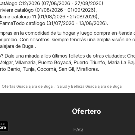
a catálogo C12/2026 (07/08/2026 - 27/08/2026)
,
a riviera catalógo (01/08/2026 - 01/09/2026)
,
iflame catálogo 11 (01/08/2026 - 21/08/2026)
,
FarmaTodo catálogo (31/07/2026 - 13/08/2026)
.
ompras en la comodidad de tu hogar y luego compra en-tienda
or precio. Con nosotros, siempre tendrás una amplia visión de o
alajara de Buga .
 Dale una mirada a los últimos folletos de otras ciudades:
Ch
Melgar
,
Villamaría
,
Puerto Boyacá
,
Puerto Triunfo
,
María La Baj
rto Berrío
,
Tunja
,
Cocorná
,
San Gil
,
Miraflores
.
Ofertas Guadalajara de Buga
Salud y Belleza Guadalajara de Buga
Ofertero
FAQ