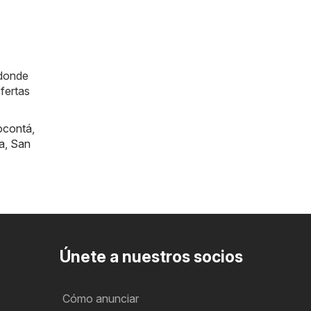
 donde
fertas
ocontá
,
a
,
San
Únete a nuestros socios
Cómo anunciar