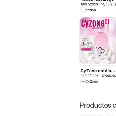
18/07/2026 - 14/08/20
Yanbal
CyZone catálog
28/08/2026 - 17/09/20
C13
CyZone
Productos q