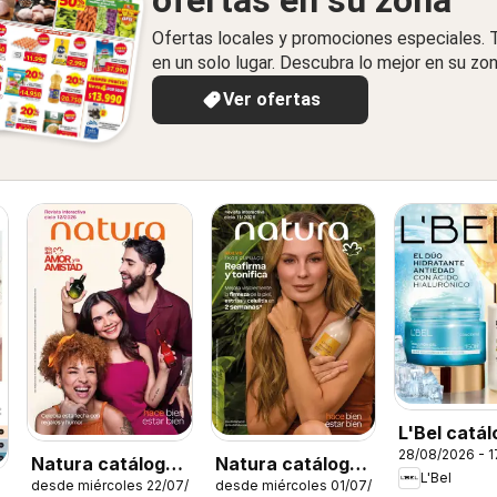
ofertas en su zona
Ofertas locales y promociones especiales.
en un solo lugar. Descubra lo mejor en su zon
Ver ofertas
L'Bel catá
28/08/2026 - 
C13
Natura catálogo
Natura catálogo
L'Bel
desde miércoles 22/07/2026
desde miércoles 01/07/2026
ciclo 12
Ciclo 11