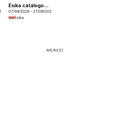
Ésika catálogo
26
07/08/2026 - 27/08/2026
C12/2026
Ésika
ANUNCIO