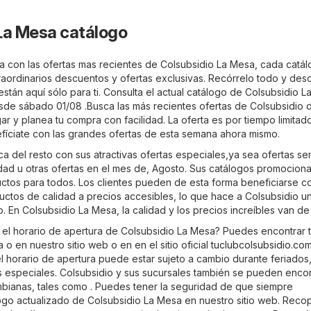
La Mesa catálogo
a con las ofertas mas recientes de Colsubsidio La Mesa, cada catál
raordinarios descuentos y ofertas exclusivas. Recórrelo todo y des
stán aquí sólo para ti. Consulta el actual catálogo de Colsubsidio 
sde sábado 01/08 .Busca las más recientes ofertas de Colsubsidio 
 y planea tu compra con facilidad. La oferta es por tiempo limitado
íciate con las grandes ofertas de esta semana ahora mismo.
a del resto con sus atractivas ofertas especiales,ya sea ofertas s
dad u otras ofertas en el mes de, Agosto. Sus catálogos promociona
uctos para todos. Los clientes pueden de esta forma beneficiarse c
ctos de calidad a precios accesibles, lo que hace a Colsubsidio u
 En Colsubsidio La Mesa, la calidad y los precios increíbles van de
 el horario de apertura de Colsubsidio La Mesa? Puedes encontrar t
 o en nuestro sitio web o en en el sitio oficial
tuclubcolsubsidio.co
l horario de apertura puede estar sujeto a cambio durante feriados,
especiales. Colsubsidio y sus sucursales también se pueden encon
bianas, tales como . Puedes tener la seguridad de que siempre
ogo actualizado de Colsubsidio La Mesa en nuestro sitio web. Reco