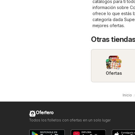
catálogos para tí tod
información sobre Cols
ofrece lo que estás b
categoría dada
Supe
mejores ofertas.
Otras tienda
Ofertas
Inicio
Ofertero
Todos los folletos con ofertas en un solo lugar