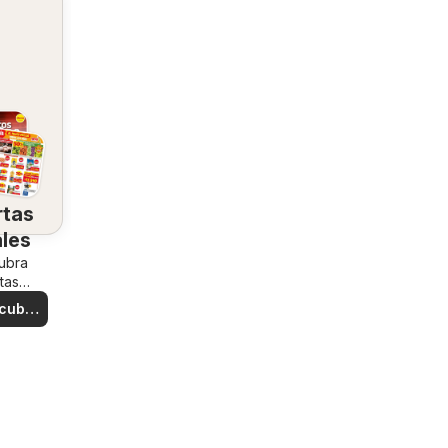
rtas
ales
ubra
tas
iales
cubre
rtas