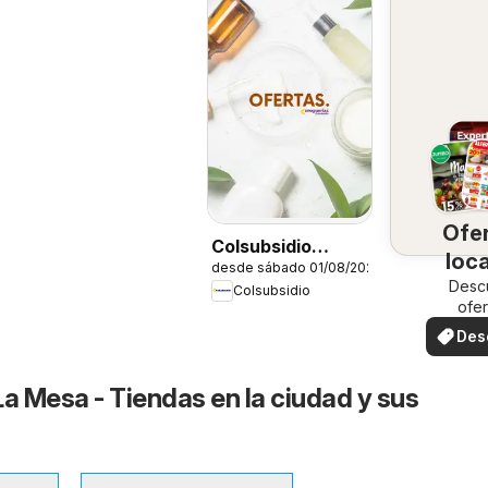
Ofe
Colsubsidio
loc
desde sábado 01/08/2026
catálogo
Desc
Colsubsidio
ofer
espec
Des
ofe
La Mesa - Tiendas en la ciudad y sus