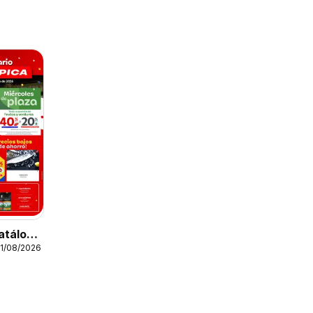
atálogo
11/08/2026
 de