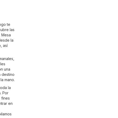
ogo te
cubre las
La Mesa
desde la
, así
emanales,
les
on una
n destino
 la mano.
oda la
m
. Por
 fines
trar en
pilamos