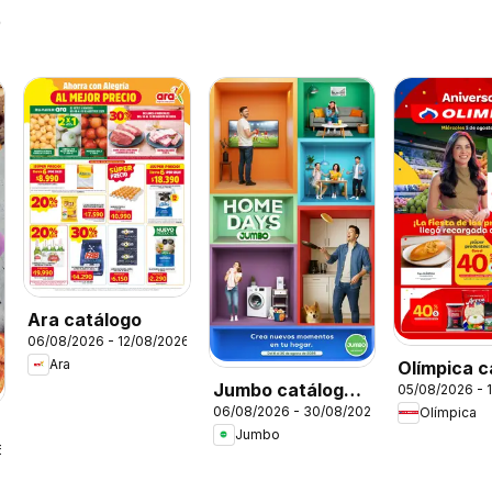
26
Ara catálogo
06/08/2026 - 12/08/2026
Ara
Olímpica c
Jumbo catálogo
05/08/2026 - 
Miércoles
06/08/2026 - 30/08/2026
Olímpica
Home days
Plaza
Jumbo
6