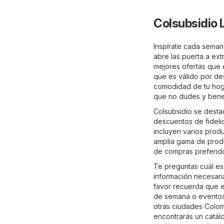
Colsubsidio 
Inspírate cada seman
abre las puerta a ext
mejores ofertas que e
que es válido por de
comodidad de tu hogar
que no dudes y benef
Colsubsidio se destac
descuentos de fideli
incluyen varios prod
amplia gama de produ
de compras preferido.
Te preguntas cuál es
información necesaria
favor recuerda que e
de semana o eventos 
otras ciudades Colom
encontrarás un catál