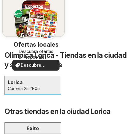
Ofertas locales
Descubra ofertas
Olímpica Lorica - Tiendas en la ciudad
especiales
y sus alrededores
Descubre
ofertas
Lorica
Carrera 25 11-05
Otras tiendas en la ciudad Lorica
Éxito