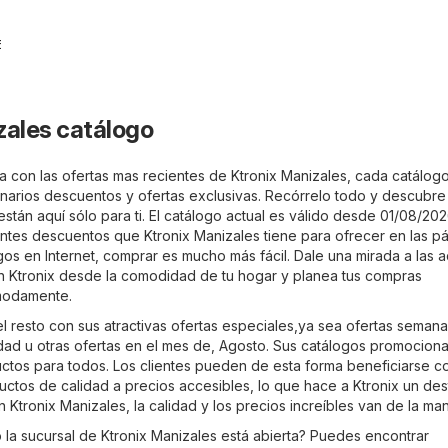
6
zales catálogo
a con las ofertas mas recientes de Ktronix Manizales, cada catálogo
inarios descuentos y ofertas exclusivas. Recórrelo todo y descubre 
stán aquí sólo para ti. El catálogo actual es válido desde 01/08/202
entes descuentos que Ktronix Manizales tiene para ofrecer en las p
gos en Internet, comprar es mucho más fácil. Dale una mirada a las a
n Ktronix desde la comodidad de tu hogar y planea tus compras
modamente.
l resto con sus atractivas ofertas especiales,ya sea ofertas semana
dad u otras ofertas en el mes de, Agosto. Sus catálogos promociona
uctos para todos. Los clientes pueden de esta forma beneficiarse c
ctos de calidad a precios accesibles, lo que hace a Ktronix un des
 Ktronix Manizales, la calidad y los precios increíbles van de la ma
la sucursal de Ktronix Manizales está abierta? Puedes encontrar