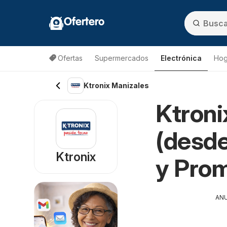
Ofertero
Ofertas
Supermercados
Electrónica
Hog
Ktronix Manizales
Ktroni
(desde
Ktronix
y Pro
AN