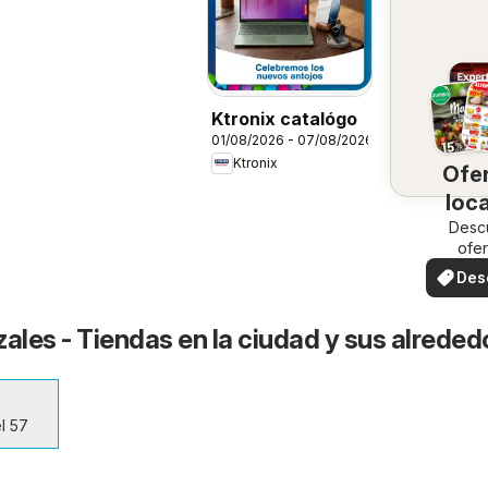
Ktronix catalógo
01/08/2026 - 07/08/2026
Ktronix
Ofe
loc
Desc
ofer
espec
Des
ofe
zales - Tiendas en la ciudad y sus alreded
l 57