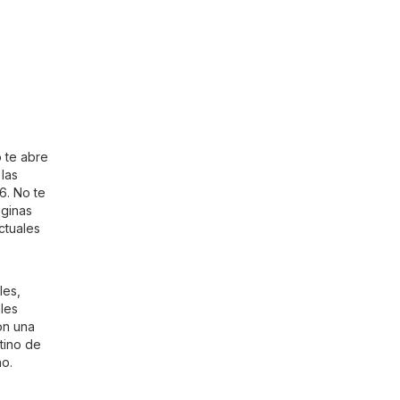
 te abre
las
6. No te
áginas
ctuales
les,
les
on una
tino de
no.