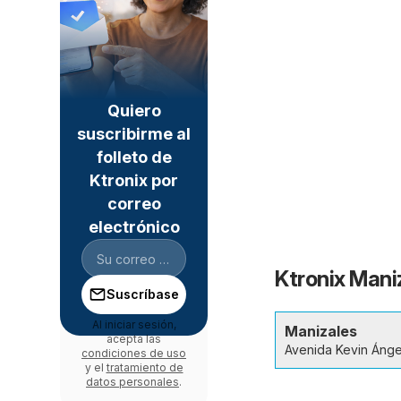
Quiero
suscribirme al
folleto de
Ktronix por
correo
electrónico
Ktronix Mani
Suscríbase
Al iniciar sesión,
Manizales
acepta las
Avenida Kevin Ánge
condiciones de uso
y el
tratamiento de
datos personales
.