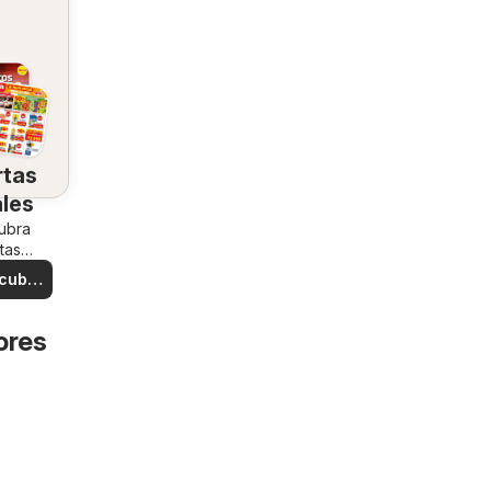
rtas
ales
ubra
tas
iales
cubre
rtas
ores