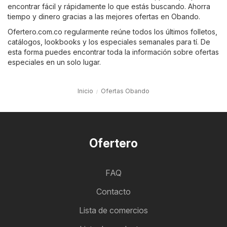
encontrar fácil y rápidamente lo que estás buscando. Ahorra
tiempo y dinero gracias a las mejores ofertas en Obando.
Ofertero.com.co regularmente reúne todos los últimos folletos,
catálogos, lookbooks y los especiales semanales para tí. De
esta forma puedes encontrar toda la información sobre ofertas
especiales en un solo lugar.
Inicio
Ofertas Obando
Ofertero
FAQ
Contacto
Lista de comercios