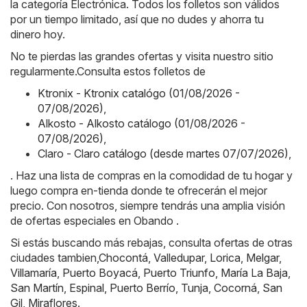
la categoría Electrónica. Todos los folletos son válidos
por un tiempo limitado, así que no dudes y ahorra tu
dinero hoy.
No te pierdas las grandes ofertas y visita nuestro sitio
regularmente.Consulta estos folletos de
Ktronix - Ktronix catalógo (01/08/2026 -
07/08/2026)
,
Alkosto - Alkosto catálogo (01/08/2026 -
07/08/2026)
,
Claro - Claro catálogo (desde martes 07/07/2026)
,
. Haz una lista de compras en la comodidad de tu hogar y
luego compra en-tienda donde te ofrecerán el mejor
precio. Con nosotros, siempre tendrás una amplia visión
de ofertas especiales en Obando .
Si estás buscando más rebajas, consulta ofertas de otras
ciudades tambien,
Chocontá
,
Valledupar
,
Lorica
,
Melgar
,
Villamaría
,
Puerto Boyacá
,
Puerto Triunfo
,
María La Baja
,
San Martín
,
Espinal
,
Puerto Berrío
,
Tunja
,
Cocorná
,
San
Gil
,
Miraflores
.