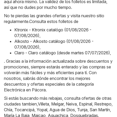
aquí ahora mismo. La validez de los folletos es limitada,
así que no dudes por mucho tiempo.
No te pierdas las grandes ofertas y visita nuestro sitio
regularmente.Consulta estos folletos de
Ktronix - Ktronix catalógo (01/08/2026 -
07/08/2026)
,
Alkosto - Alkosto catálogo (01/08/2026 -
07/08/2026)
,
Claro - Claro catálogo (desde martes 07/07/2026)
,
. Gracias a la información actualizada sobre descuentos y
promociones, siempre estarás enterado y las compras se
volverán más fáciles y más eficientes para tí. Con
nosotros, sabrás dónde encontrar los mejores
descuentos y ofertas especiales de la categoría
Electrónica en Pácora.
Si estás buscando más rebajas, consulta ofertas de otras
ciudades tambien,
Villeta
,
Melgar
,
Neiva
,
Espinal
,
Restrepo
,
Chía
,
Tocancipá
,
Yopal
,
Agua de Dios
,
Tunja
,
San Martín
,
María La Baja
,
Maicao
,
Aguachica
,
Dosquebradas
.