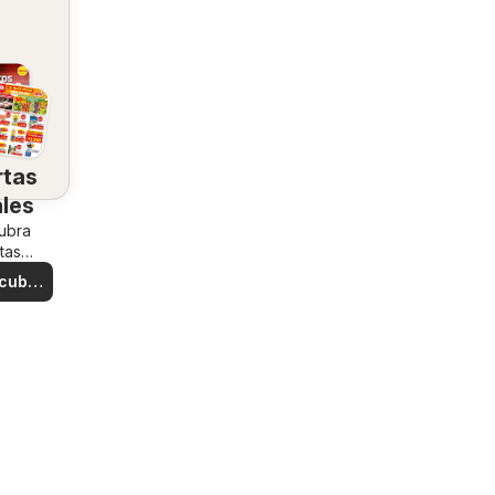
rtas
ales
ubra
tas
iales
cubre
rtas