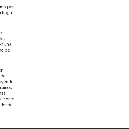
lido por
u hogar
s,
les
on una
ino de
or
 de
luyendo:
pilamos
más
ualmente
r desde