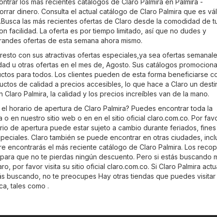
trar los más recientes catálogos de Claro Palmira en
Palmira -
orrar dinero. Consulta el actual catálogo de Claro Palmira que es vá
Busca las más recientes ofertas de Claro desde la comodidad de t
n facilidad. La oferta es por tiempo limitado, así que no dudes y
grandes ofertas de esta semana ahora mismo.
resto con sus atractivas ofertas especiales,ya sea ofertas semanale
dad u otras ofertas en el mes de, Agosto. Sus catálogos promociona
uctos para todos. Los clientes pueden de esta forma beneficiarse c
ctos de calidad a precios accesibles, lo que hace a Claro un dest
 Claro Palmira, la calidad y los precios increíbles van de la mano.
 el horario de apertura de Claro Palmira? Puedes encontrar toda la
 o en nuestro sitio web o en en el sitio oficial
claro.com.co
. Por fav
rio de apertura puede estar sujeto a cambio durante feriados, fines
eciales. Claro también se puede encontrar en otras ciudades, inc
re encontrarás el más reciente catálogo de Claro Palmira. Los reco
as para que no te pierdas ningún descuento. Pero si estás buscando 
o, por favor visita su sitio oficial
claro.com.co
. Si Claro Palmira act
ás buscando, no te preocupes Hay otras tiendas que puedes visita
ica
, tales como .