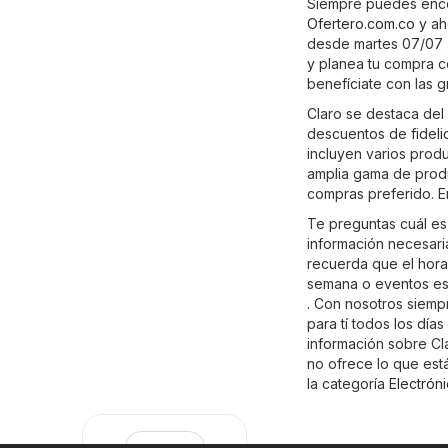
Siempre puedes encon
Ofertero.com.co
y ah
desde martes 07/07 .
y planea tu compra co
benefíciate con las 
Claro se destaca del 
descuentos de fideli
incluyen varios prod
amplia gama de produ
compras preferido. En
Te preguntas cuál es
información necesaria
recuerda que el hora
semana o eventos esp
. Con nosotros siemp
para tí todos los dí
información sobre Clar
no ofrece lo que est
la categoría
Electrón