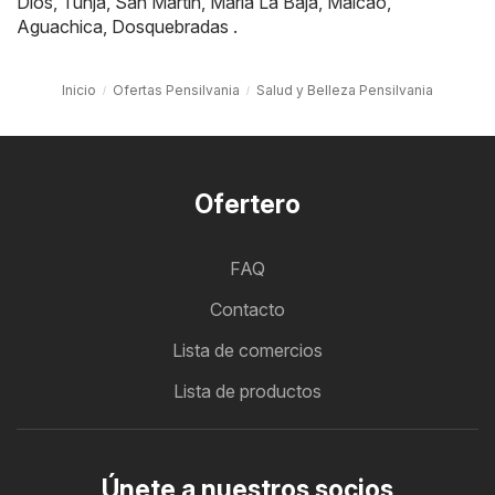
Dios
,
Tunja
,
San Martín
,
María La Baja
,
Maicao
,
Aguachica
,
Dosquebradas
.
Inicio
Ofertas Pensilvania
Salud y Belleza Pensilvania
Ofertero
FAQ
Contacto
Lista de comercios
Lista de productos
Únete a nuestros socios