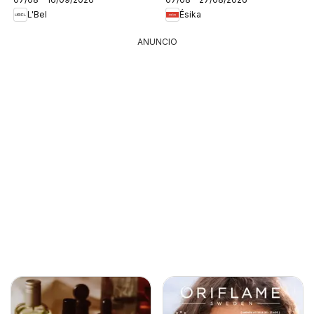
L'Bel
Ésika
ANUNCIO