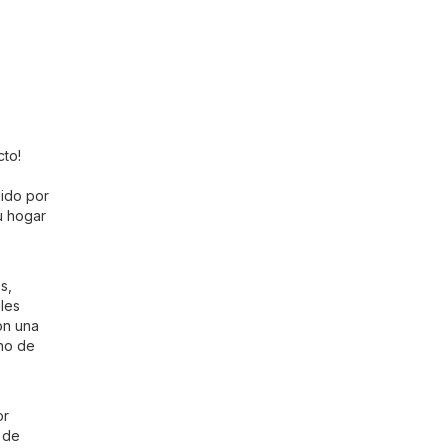
cto!
lido por
u hogar
s,
les
on una
ino de
or
 de