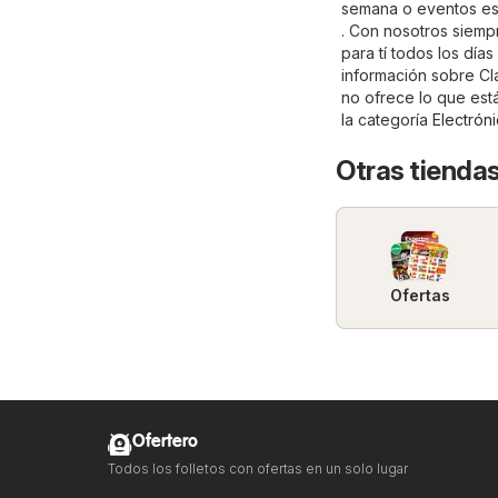
semana o eventos esp
. Con nosotros siemp
para tí todos los dí
información sobre Clar
no ofrece lo que est
la categoría
Electrón
Otras tiendas
Ofertas
Ofertero
Todos los folletos con ofertas en un solo lugar