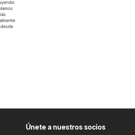
luyendo:
pilamos
más
ualmente
r desde
Únete a nuestros socios