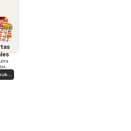
rtas
ales
ubra
tas
iales
cubre
rtas