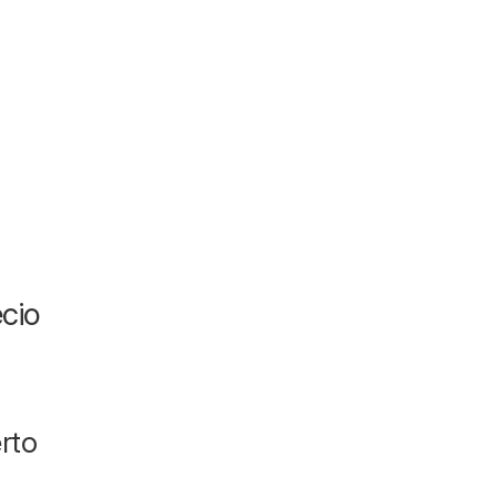
cio
rto