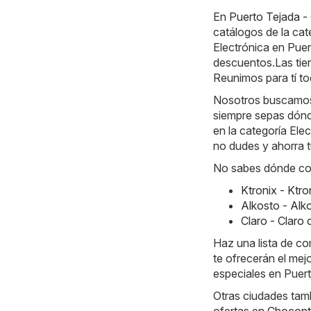
En
Puerto Tejada -
catálogos de la ca
Electrónica en Pue
descuentos.Las tie
Reunimos para tí to
Nosotros buscamos l
siempre sepas dónd
en la categoría Elec
no dudes y ahorra t
No sabes dónde com
Ktronix - Ktr
Alkosto - Alk
Claro - Claro
Haz una lista de c
te ofrecerán el mej
especiales en Puert
Otras ciudades tamb