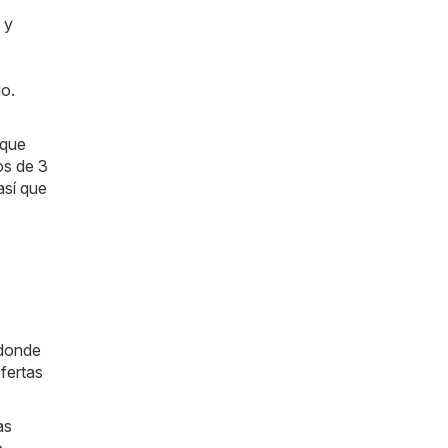
 y
do.
 que
os de 3
así que
 donde
fertas
as