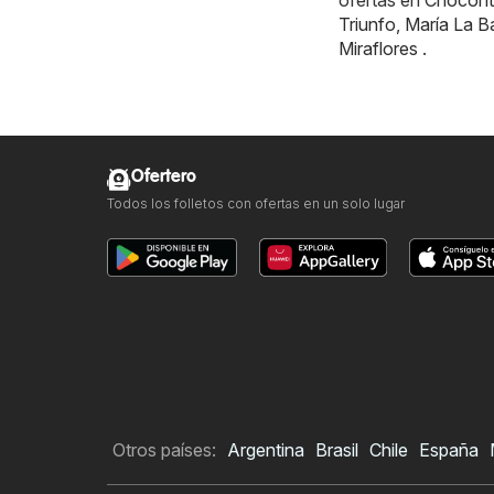
ofertas en
Chocont
Triunfo
,
María La B
Miraflores
.
Ofertero
Todos los folletos con ofertas en un solo lugar
Otros países:
Argentina
Brasil
Chile
España