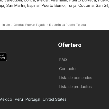
á
,
Valledupar
,
Lorica
,
Melgar
,
Villamaría
,
Puerto Boyacá
,
Puert
aja
,
San Martín
,
Espinal
,
Puerto Berrío
,
Tunja
,
Cocorná
,
San Gil
,
Inicio
Ofertas Puerto Tejada
Electrónica Puerto Tejada
Ofertero
FAQ
Contacto
Lista de comercios
Lista de productos
México
Perú
Portugal
United States