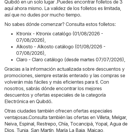
Quibdó en un solo lugar .Puedes encontrar folletos de 3
aquí ahora mismo. La validez de los folletos es limitada,
así que no dudes por mucho tiempo.
No sabes dónde comenzar? Consulta estos folletos:
Ktronix - Ktronix catalógo (01/08/2026 -
07/08/2026)
,
Alkosto - Alkosto catálogo (01/08/2026 -
07/08/2026)
,
Claro - Claro catálogo (desde martes 07/07/2026)
,
Gracias a la información actualizada sobre descuentos y
promociones, siempre estarás enterado y las compras se
volverán más fáciles y más eficientes para tí. Con
nosotros, sabrás dónde encontrar los mejores
descuentos y ofertas especiales de la categoría
Electrónica en Quibdó.
Otras ciudades también ofrecen ofertas especiales
ventajosas.Consulta también las ofertas en
Villeta
,
Melgar
,
Neiva
,
Espinal
,
Restrepo
,
Chía
,
Tocancipá
,
Yopal
,
Agua de
Dios
,
Tunja
,
San Martín
,
María La Baja
,
Maicao
,