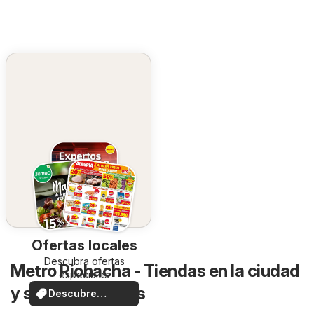
Ofertas locales
Descubra ofertas
Metro Riohacha - Tiendas en la ciudad
especiales
y sus alrededores
Descubre
ofertas