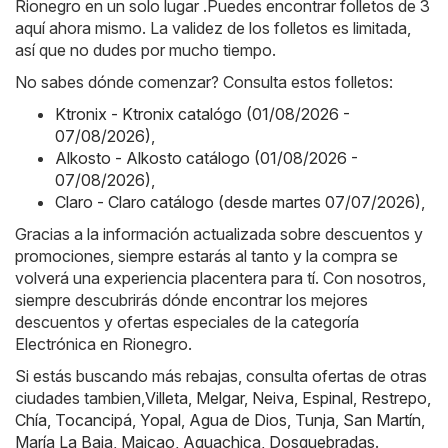
Rionegro en un solo lugar .Puedes encontrar folletos de 3
aquí ahora mismo. La validez de los folletos es limitada,
así que no dudes por mucho tiempo.
No sabes dónde comenzar? Consulta estos folletos:
Ktronix - Ktronix catalógo (01/08/2026 -
07/08/2026)
,
Alkosto - Alkosto catálogo (01/08/2026 -
07/08/2026)
,
Claro - Claro catálogo (desde martes 07/07/2026)
,
Gracias a la información actualizada sobre descuentos y
promociones, siempre estarás al tanto y la compra se
volverá una experiencia placentera para tí. Con nosotros,
siempre descubrirás dónde encontrar los mejores
descuentos y ofertas especiales de la categoría
Electrónica en Rionegro.
Si estás buscando más rebajas, consulta ofertas de otras
ciudades tambien,
Villeta
,
Melgar
,
Neiva
,
Espinal
,
Restrepo
,
Chía
,
Tocancipá
,
Yopal
,
Agua de Dios
,
Tunja
,
San Martín
,
María La Baja
,
Maicao
,
Aguachica
,
Dosquebradas
.