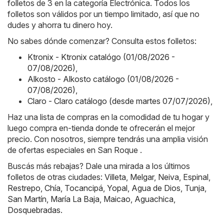
folletos de 3 en la categoría Electrónica. Todos los
folletos son válidos por un tiempo limitado, así que no
dudes y ahorra tu dinero hoy.
No sabes dónde comenzar? Consulta estos folletos:
Ktronix - Ktronix catalógo (01/08/2026 -
07/08/2026)
,
Alkosto - Alkosto catálogo (01/08/2026 -
07/08/2026)
,
Claro - Claro catálogo (desde martes 07/07/2026)
,
Haz una lista de compras en la comodidad de tu hogar y
luego compra en-tienda donde te ofrecerán el mejor
precio. Con nosotros, siempre tendrás una amplia visión
de ofertas especiales en San Roque .
Buscás más rebajas? Dale una mirada a los últimos
folletos de otras ciudades:
Villeta
,
Melgar
,
Neiva
,
Espinal
,
Restrepo
,
Chía
,
Tocancipá
,
Yopal
,
Agua de Dios
,
Tunja
,
San Martín
,
María La Baja
,
Maicao
,
Aguachica
,
Dosquebradas
.