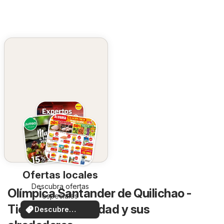
Ofertas locales
Descubra ofertas
Olímpica Santander de Quilichao -
especiales
Tiendas en la ciudad y sus
Descubre
ofertas