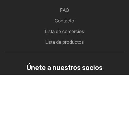
FAQ
Contacto
Lista de comercios
Lista de productos
Únete a nuestros socios
Cómo anunciar
Zona B2B
Ofertero
Todos los folletos con ofertas en un solo lugar