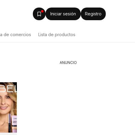
Iniciar sesión
Registro
ta de comercios
Lista de productos
ANUNCIO
Ara cat
Ésika catálogo
Jumbo catálogo
06/08/202