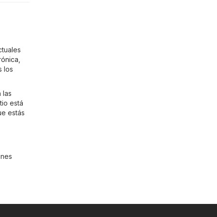
ctuales
rónica
,
 los
 las
tio está
ue estás
enes