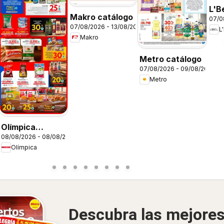
26
L'B
Makro catálogo
07/0
C12
07/08/2026 - 13/08/2026
L
Makro
Metro catálogo
07/08/2026 - 09/08/2026
Metro
Olímpica
08/08/2026 - 08/08/2026
catálogo súper
Olímpica
ofertas
Descubra las mejore