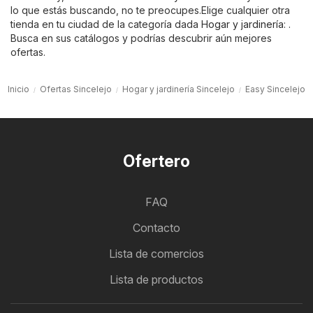
lo que estás buscando, no te preocupes.Elige cualquier otra
tienda en tu ciudad de la categoría dada
Hogar y jardinería
: .
Busca en sus catálogos y podrías descubrir aún mejores
ofertas.
Inicio
Ofertas Sincelejo
Hogar y jardinería Sincelejo
Easy Sincelejo
Ofertero
FAQ
Contacto
Lista de comercios
Lista de productos